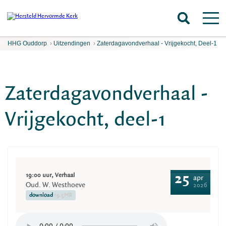
HHG Ouddorp
›
Uitzendingen
›
Zaterdagavondverhaal - Vrijgekocht, Deel-1
Zaterdagavondverhaal -
Vrijgekocht, deel-1
19:00 uur, Verhaal
25
apr
Oud. W. Westhoeve
2026
download
19.5MB