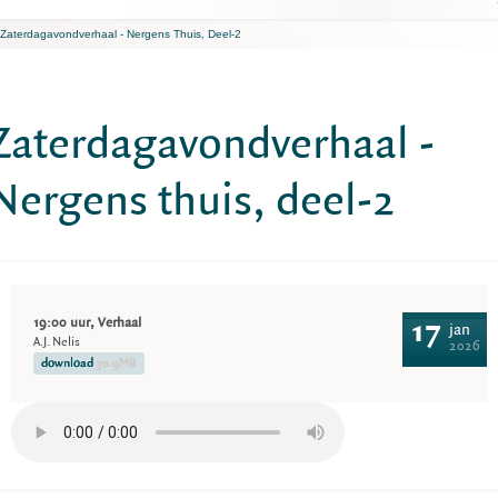
Zaterdagavondverhaal - Nergens Thuis, Deel-2
Zaterdagavondverhaal -
Nergens thuis, deel-2
19:00 uur, Verhaal
17
jan
A.J. Nelis
2026
download
30.9MB