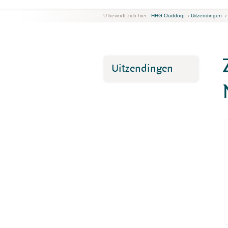
U bevindt zich hier:
HHG Ouddorp
›
Uitzendingen
›
Uitzendingen