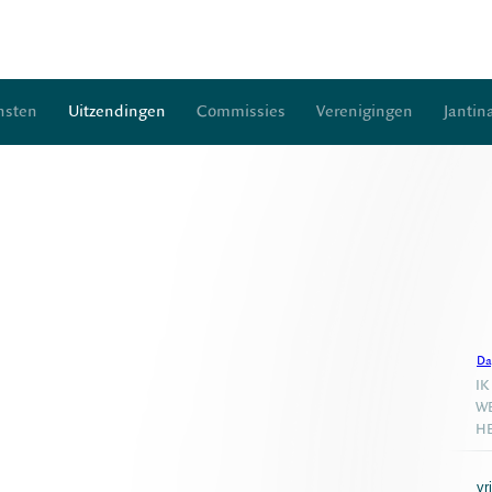
nsten
Uitzendingen
Commissies
Verenigingen
Jantin
Da
IK
WE
HE
vr