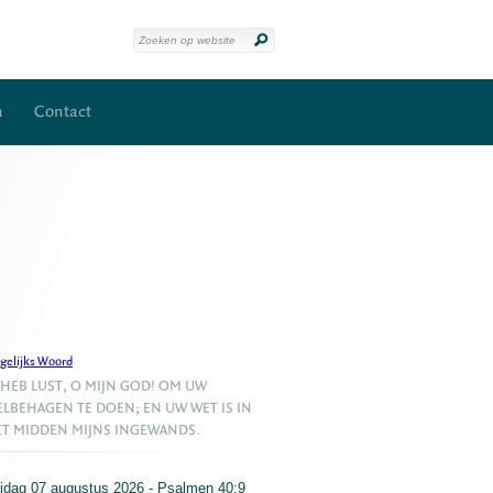
a
Contact
gelijks Woord
 HEB LUST, O MIJN GOD! OM UW
LBEHAGEN TE DOEN; EN UW WET IS IN
T MIDDEN MIJNS INGEWANDS.
ijdag 07 augustus 2026 - Psalmen 40:9