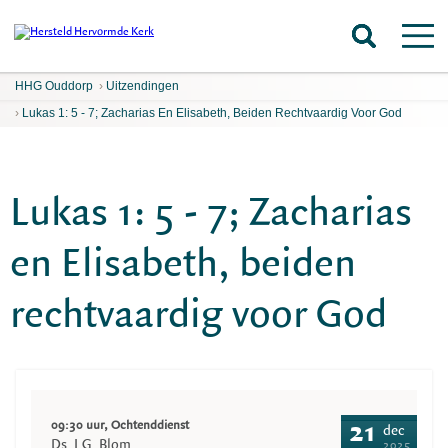
HHG Ouddorp
›
Uitzendingen
›
Lukas 1: 5 - 7; Zacharias En Elisabeth, Beiden Rechtvaardig Voor God
Lukas 1: 5 - 7; Zacharias
en Elisabeth, beiden
rechtvaardig voor God
09:30 uur, Ochtenddienst
21
dec
Ds. J.G. Blom
2025