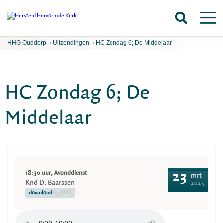
HHG Ouddorp
›
Uitzendingen
›
HC Zondag 6; De Middelaar
HC Zondag 6; De
Middelaar
18:30 uur, Avonddienst
23
mrt
Knd D. Baarssen
2025
download
63.8MB