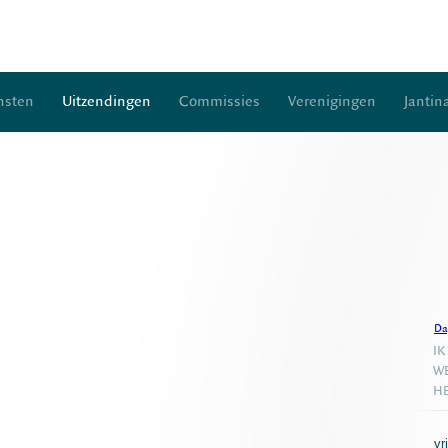
nsten
Uitzendingen
Commissies
Verenigingen
Jantin
Da
IK
WE
HE
vr