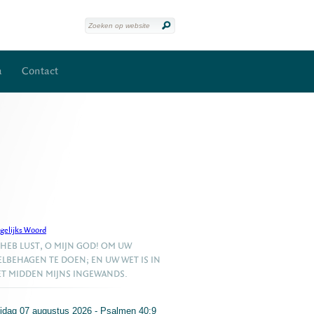
a
Contact
gelijks Woord
 HEB LUST, O MIJN GOD! OM UW
LBEHAGEN TE DOEN; EN UW WET IS IN
T MIDDEN MIJNS INGEWANDS.
ijdag 07 augustus 2026 - Psalmen 40:9