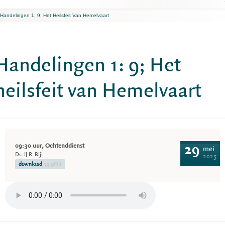
Handelingen 1: 9; Het Heilsfeit Van Hemelvaart
Handelingen 1: 9; Het
heilsfeit van Hemelvaart
09:30 uur, Ochtenddienst
29
mei
Ds. IJ.R. Bijl
2025
download
59.9MB