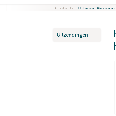
U bevindt zich hier:
HHG Ouddorp
›
Uitzendingen
›
Uitzendingen