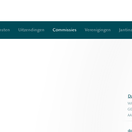
nsten
Uitzendingen
Commissies
Verenigingen
Jantin
D
WA
GE
A
do