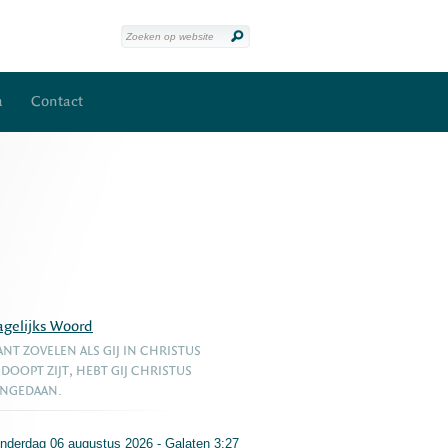
a
Contact
agelijks Woord
NT ZOVELEN ALS GIJ IN CHRISTUS
DOOPT ZIJT, HEBT GIJ CHRISTUS
ANGEDAAN.
nderdag 06 augustus 2026 - Galaten 3:27