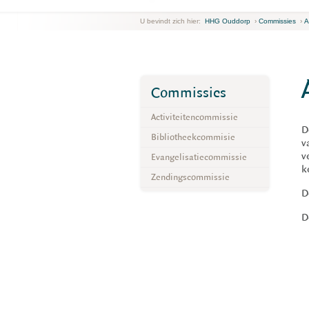
U bevindt zich hier:
HHG Ouddorp
›
Commissies
›
A
Commissies
Activiteitencommissie
D
Bibliotheekcommisie
v
v
Evangelisatiecommissie
k
Zendingscommissie
D
D