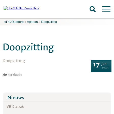
HHG Ouddorp
›
Agenda
›
Doopzitting
Doopzitting
Doopzitting
17
jun
2025
zie kerkbode
Nieuws
VBD 2026